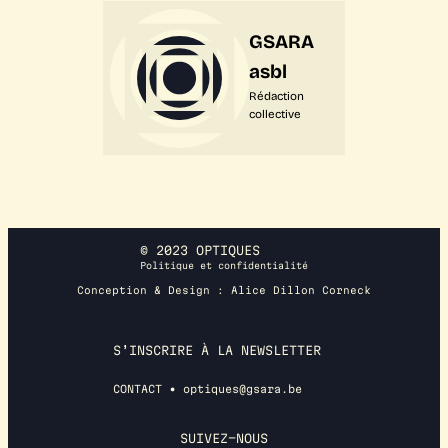
GSARA
asbl
Rédaction
collective
© 2023 OPTIQUES
Politique et confidentialité
Conception & Design : Alice Dillon Corneck
S’INSCRIRE À LA NEWSLETTER
CONTACT • optiques@gsara.be
SUIVEZ-NOUS