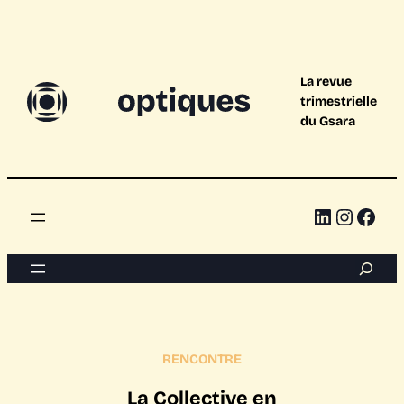
La revue
trimestrielle
du Gsara
Linked
Inst
Fac
Recherc
RENCONTRE
La Collective en